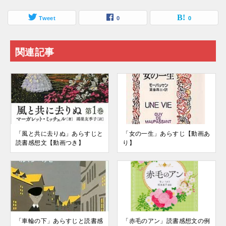
Tweet
0
0
関連記事
「風と共に去りぬ」あらすじと
「女の一生」あらすじ【動画あ
読書感想文【動画つき】
り】
「車輪の下」あらすじと読書感
「赤毛のアン」読書感想文の例