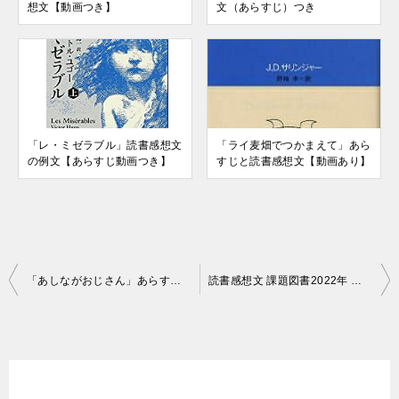
想文【動画つき】
文（あらすじ）つき
「レ・ミゼラブル」読書感想文
「ライ麦畑でつかまえて」あら
の例文【あらすじ動画つき】
すじと読書感想文【動画あり】
投
「あしながおじさん」あらすじ【動画あり】
読書感想文 課題図書2022年 小学生の部一覧
稿
ナ
ビ
ゲ
ー