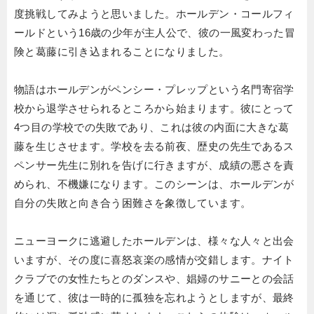
度挑戦してみようと思いました。ホールデン・コールフィ
ールドという16歳の少年が主人公で、彼の一風変わった冒
険と葛藤に引き込まれることになりました。
物語はホールデンがペンシー・プレップという名門寄宿学
校から退学させられるところから始まります。彼にとって
4つ目の学校での失敗であり、これは彼の内面に大きな葛
藤を生じさせます。学校を去る前夜、歴史の先生であるス
ペンサー先生に別れを告げに行きますが、成績の悪さを責
められ、不機嫌になります。このシーンは、ホールデンが
自分の失敗と向き合う困難さを象徴しています。
ニューヨークに逃避したホールデンは、様々な人々と出会
いますが、その度に喜怒哀楽の感情が交錯します。ナイト
クラブでの女性たちとのダンスや、娼婦のサニーとの会話
を通じて、彼は一時的に孤独を忘れようとしますが、最終