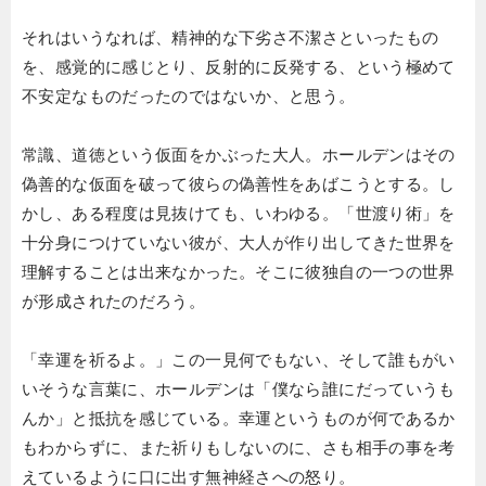
それはいうなれば、精神的な下劣さ不潔さといったもの
を、感覚的に感じとり、反射的に反発する、という極めて
不安定なものだったのではないか、と思う。
常識、道徳という仮面をかぶった大人。ホールデンはその
偽善的な仮面を破って彼らの偽善性をあばこうとする。し
かし、ある程度は見抜けても、いわゆる。「世渡り術」を
十分身につけていない彼が、大人が作り出してきた世界を
理解することは出来なかった。そこに彼独自の一つの世界
が形成されたのだろう。
「幸運を祈るよ。」この一見何でもない、そして誰もがい
いそうな言葉に、ホールデンは「僕なら誰にだっていうも
んか」と抵抗を感じている。幸運というものが何であるか
もわからずに、また祈りもしないのに、さも相手の事を考
えているように口に出す無神経さへの怒り。